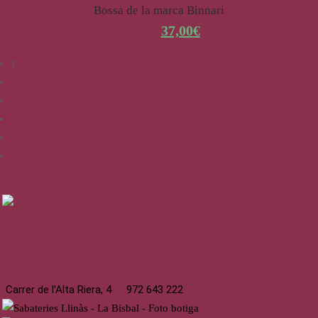
Bossa de la marca Binnari
52,95
€
37,00
€
1
2
3
4
5
→
La Bisbal
Carrer de l’Alta Riera, 4
972 643 222