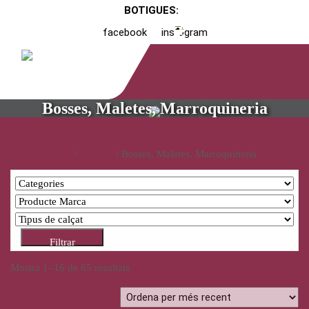
BOTIGUES:
facebook
instagram
Bosses, Maletes, Marroquineria
Inici
/
Catàleg
/ Bosses, Maletes, Marroquineria
Filtrar
Mostra 1–16 de 65 resultats