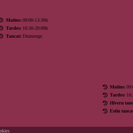
Horari
Matins:
09:00-13:30h
Tardes:
16:30-20:00h
Tancat:
Diumenge
Horari
Matins:
09:
Tardes:
16:
Hivern tanc
Estiu tanca
ookies