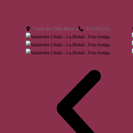
La Bisbal
Carrer de l’Alta Riera, 4
972 643 222