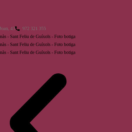
 de Guíxols
Joan, 43
972 321 355