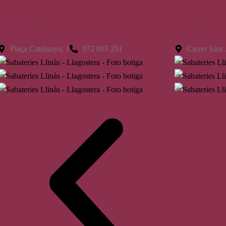
Llagostera
St. Feliu
Plaça Catalunya, 1
972 805 291
Carrer Sant 