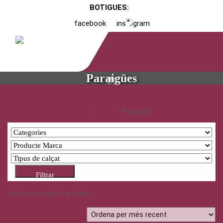
BOTIGUES:
facebook
instagram
Paraigües
Inici
/
Catàleg
/ Paraigües
Filtrar
S'estan mostrant 3 resultats