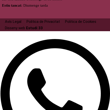
Estiu tancat:
Diumenge tarda
Avís Legal
Politica de Privacitat
Politica de Cookies
Disseny web
Estudi 33