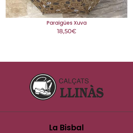
Paraigües Xuva
18,50
€
La Bisbal