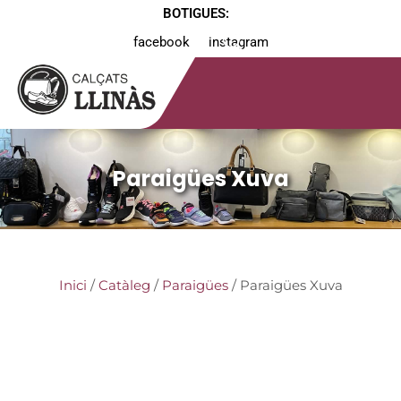
BOTIGUES:
facebook
instagram
Paraigües Xuva
Inici
/
Catàleg
/
Paraigües
/ Paraigües Xuva