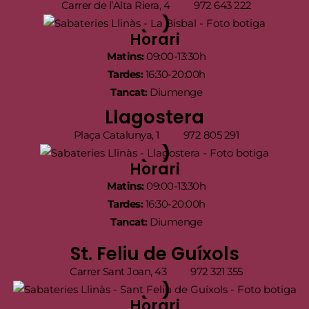
Carrer de l’Alta Riera, 4
972 643 222
Horari
Matins:
09:00-13:30h
Tardes:
16:30-20:00h
Tancat:
Diumenge
Llagostera
Plaça Catalunya, 1
972 805 291
Horari
Matins:
09:00-13:30h
Tardes:
16:30-20:00h
Tancat:
Diumenge
St. Feliu de Guíxols
Carrer Sant Joan, 43
972 321 355
Horari