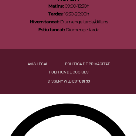
Matins:
09:00-13:30h
Tardes:
16:30-20:00h
Hivern tancat:
Diumenge tarda/dilluns
Estiu tancat:
Diumenge tarda
AVÍS LEGAL
POLITICA DE PRIVACITAT
POLITICA DE COOKIES
DISSENY WEB
ESTUDI 33