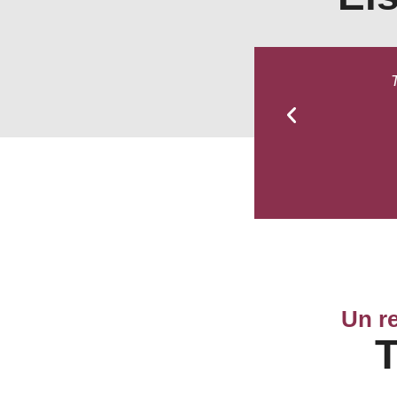
T
Un re
T