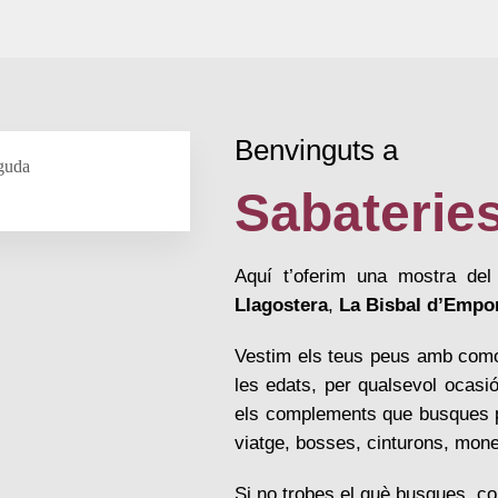
Benvinguts a
Sabateries
Aquí t’oferim una mostra del
Llagostera
,
La Bisbal d’Empo
Vestim els teus peus amb comod
les edats, per qualsevol ocasi
els complements que busques pe
viatge, bosses, cinturons, mo
Si no trobes el què busques, c