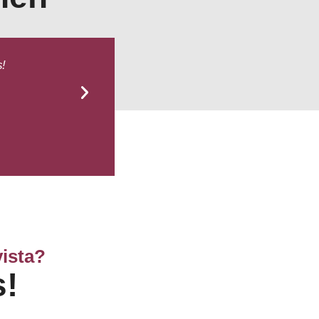
s!
Atenció excel.lent i tenen 
D
vista?
s!