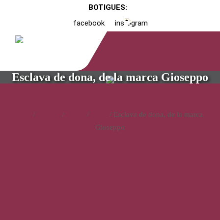
BOTIGUES:
facebook
instagram
Esclava de dona, de la marca Gioseppo
Inici
/
Catàleg
/
Calçat
/
Dona
/ Esclava de dona, de la marca
Gioseppo
Esclava de dona, de la marca
Gioseppo