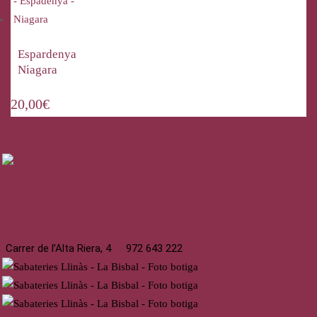
Espardenya
Niagara
20,00
€
La Bisbal
Carrer de l’Alta Riera, 4
972 643 222