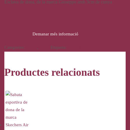
Esclava de dona, de la marca Gioseppo amb 3cm de cunya
32,95
€
Demanar més informació
Categories:
Calçat
,
Dona
Etiqueta:
Gioseppo Woman
Productes relacionats