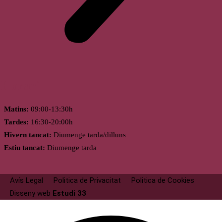
Horari
Matins:
09:00-13:30h
Tardes:
16:30-20:00h
Hivern tancat:
Diumenge tarda/dilluns
Estiu tancat:
Diumenge tarda
Avís Legal
Politica de Privacitat
Politica de Cookies
Disseny web
Estudi 33