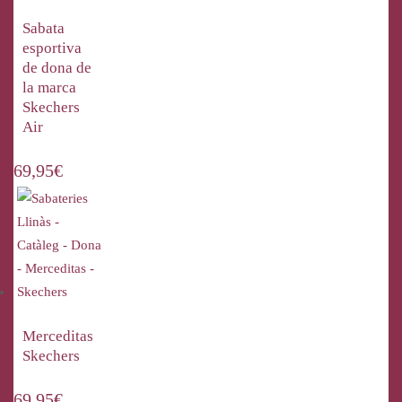
Sabata
esportiva
de dona de
la marca
Skechers
Air
69,95
€
Merceditas
Skechers
69,95
€