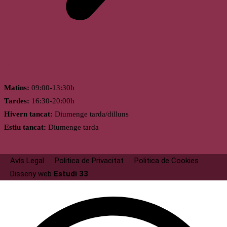
Horari
Matins:
09:00-13:30h
Tardes:
16:30-20:00h
Hivern tancat:
Diumenge tarda/dilluns
Estiu tancat:
Diumenge tarda
Avís Legal
Politica de Privacitat
Politica de Cookies
Disseny web
Estudi 33