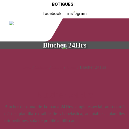
BOTIGUES:
facebook
instagram
Blucher 24Hrs
Inici
/
Catàleg
/
Calçat
/
Dona
/ Blucher 24Hrs
Blucher 24Hrs
Blucher de dona, de la marca
24Hrs
, ample especial, amb cordó
elàstic, plantilla extraible de viscoelàstica, adaptable a plantilles
ortopèdiques, sola de politilè antilliscant.