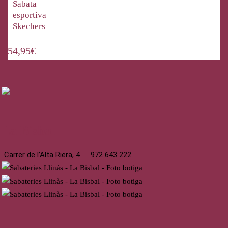
Sabata
esportiva
Skechers
54,95
€
La Bisbal
Carrer de l’Alta Riera, 4
972 643 222