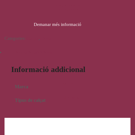
109,90
€
Demanar més informació
Categories:
Calçat
,
Dona
Informació addicional
Informació addicional
24Hrs
Marca
Bluchers
Tipus de calçat