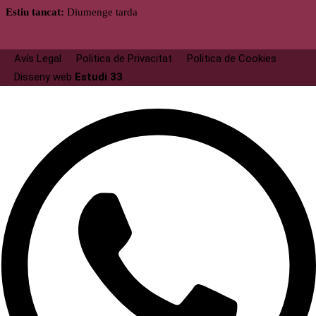
Estiu tancat:
Diumenge tarda
Avís Legal
Politica de Privacitat
Politica de Cookies
Disseny web
Estudi 33