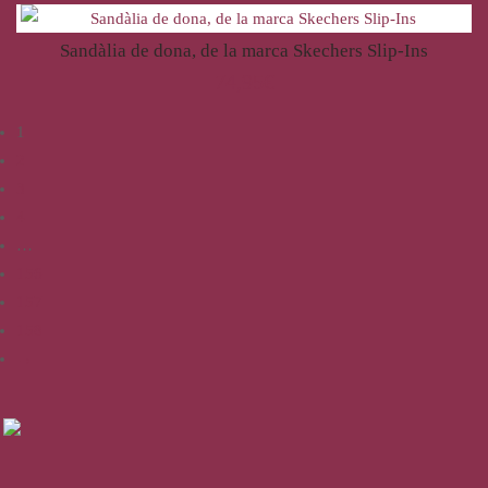
Sandàlia de dona, de la marca Skechers Slip-Ins
74,95
€
1
2
3
4
…
156
157
158
→