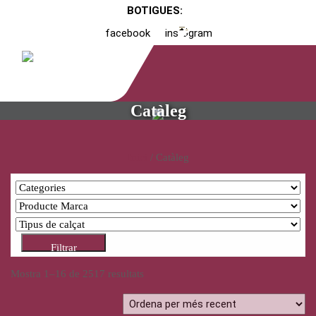
BOTIGUES:
facebook
instagram
Catàleg
Inici
/ Catàleg
Filtrar
Mostra 1–16 de 2517 resultats