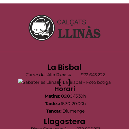
La Bisbal
Carrer de l’Alta Riera, 4
972 643 222
Horari
Matins:
09:00-13:30h
Tardes:
16:30-20:00h
Tancat:
Diumenge
Llagostera
Plaça Catalunya, 1
972 805 291