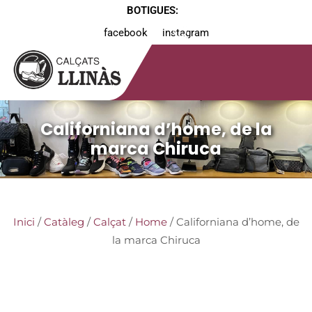
BOTIGUES:
facebook
instagram
Californiana d’home, de la
marca Chiruca
Inici
/
Catàleg
/
Calçat
/
Home
/ Californiana d’home, de
la marca Chiruca