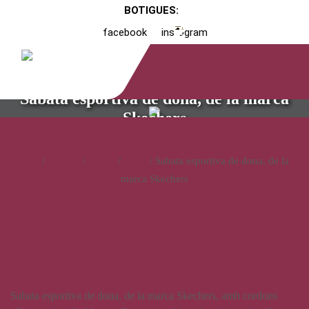
BOTIGUES:
facebook
instagram
Sabata esportiva de dona, de la marca
Skechers
Inici
/
Catàleg
/
Calçat
/
Dona
/ Sabata esportiva de dona, de la
marca Skechers
Sabata esportiva de dona, de
la marca Skechers
Sabata esportiva de dona, de la marca Skechers, amb cordons