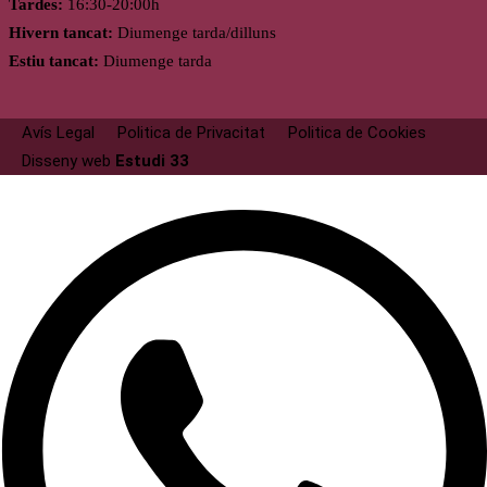
Tardes:
16:30-20:00h
Hivern tancat:
Diumenge tarda/dilluns
Estiu tancat:
Diumenge tarda
Avís Legal
Politica de Privacitat
Politica de Cookies
Disseny web
Estudi 33