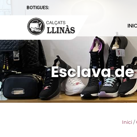
BOTIGUES:
INIC
Esclava de
Inici
/