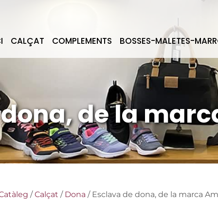
I
CALÇAT
COMPLEMENTS
BOSSES-MALETES-MARR
 dona, de la mar
Catàleg
/
Calçat
/
Dona
/ Esclava de dona, de la marca Am