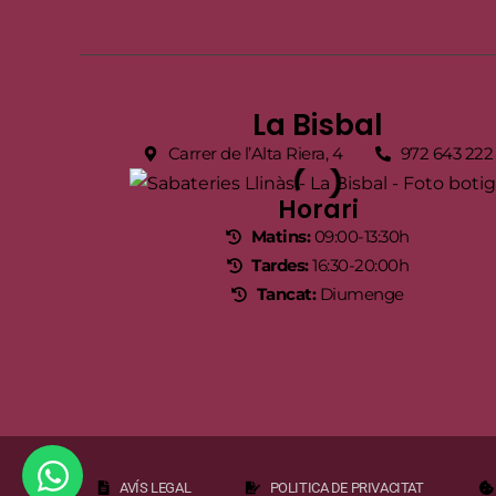
La Bisbal
Carrer de l’Alta Riera, 4
972 643 222
Horari
Matins:
09:00-13:30h
Tardes:
16:30-20:00h
Tancat:
Diumenge
AVÍS LEGAL
POLITICA DE PRIVACITAT