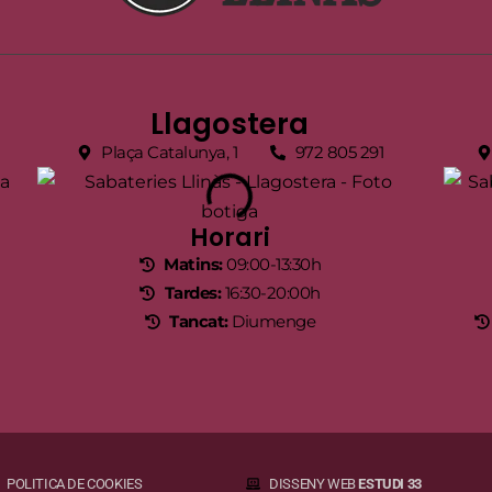
Llagostera
Plaça Catalunya, 1
972 805 291
Horari
Matins:
09:00-13:30h
Tardes:
16:30-20:00h
Tancat:
Diumenge
POLITICA DE COOKIES
DISSENY WEB
ESTUDI 33