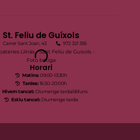
St. Feliu de Guíxols
Carrer Sant Joan, 43
972 321 355
Horari
Matins:
09:00-13:30h
Tardes:
16:30-20:00h
Hivern tancat:
Diumenge tarda/dilluns
Estiu tancat:
Diumenge tarda