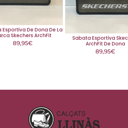
 Esportiva De Dona De La
rca Skechers ArchFit
Sabata Esportiva Skec
89,95
€
ArchFit De Dona
89,95
€