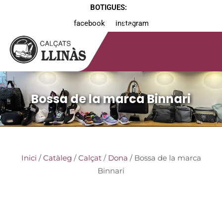
BOTIGUES:
facebook
instagram
Bossa de la marca Binnari
Inici
/
Catàleg
/
Calçat
/
Dona
/ Bossa de la marca
Binnari