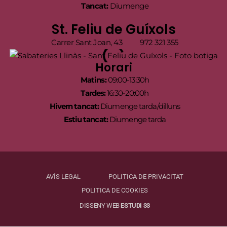
Tancat:
Diumenge
St. Feliu de Guíxols
Carrer Sant Joan, 43
972 321 355
Horari
Matins:
09:00-13:30h
Tardes:
16:30-20:00h
Hivern tancat:
Diumenge tarda/dilluns
Estiu tancat:
Diumenge tarda
AVÍS LEGAL
POLITICA DE PRIVACITAT
POLITICA DE COOKIES
DISSENY WEB
ESTUDI 33