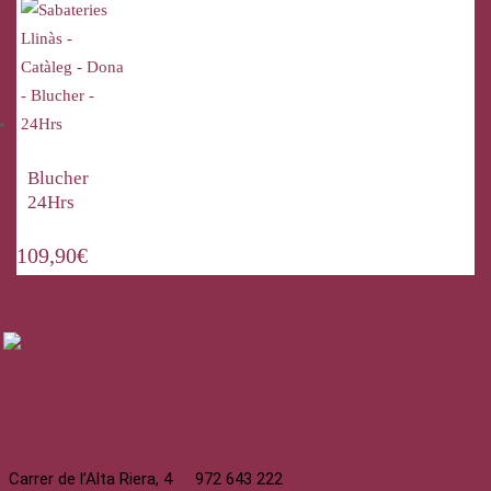
Blucher
24Hrs
109,90
€
La Bisbal
Carrer de l’Alta Riera, 4
972 643 222