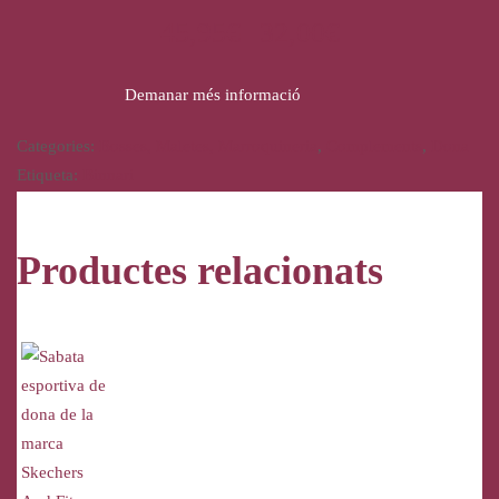
45,95
€
32,00
€
Demanar més informació
Categories:
Bosses, Maletes, Marroquineria
,
Complements
,
Dona
Etiqueta:
Binnari
Productes relacionats