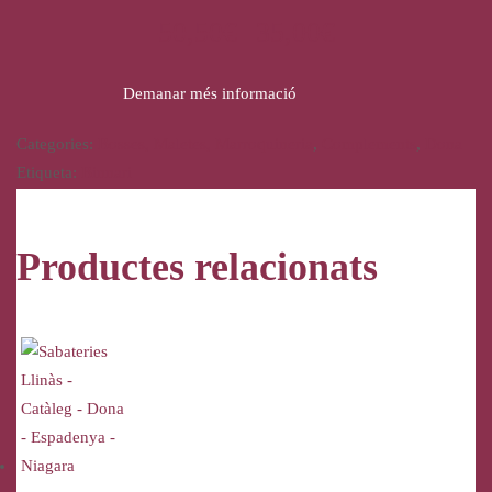
50,50
€
35,00
€
Demanar més informació
Categories:
Bosses, Maletes, Marroquineria
,
Complements
,
Dona
Etiqueta:
Binnari
Productes relacionats