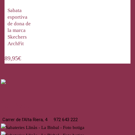
Sabata
esportiva
de dona de
la marca
Skechers
ArchFit
89,95
€
La Bisbal
Carrer de l’Alta Riera, 4
972 643 222