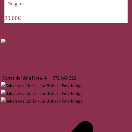
Niagara
20,00
€
La Bisbal
Carrer de l’Alta Riera, 4
972 643 222