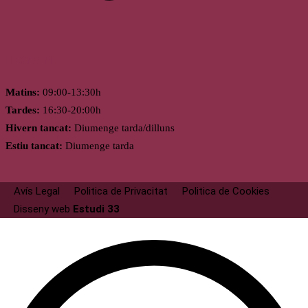
Horari
Matins:
09:00-13:30h
Tardes:
16:30-20:00h
Hivern tancat:
Diumenge tarda/dilluns
Estiu tancat:
Diumenge tarda
Avís Legal
Politica de Privacitat
Politica de Cookies
Disseny web
Estudi 33