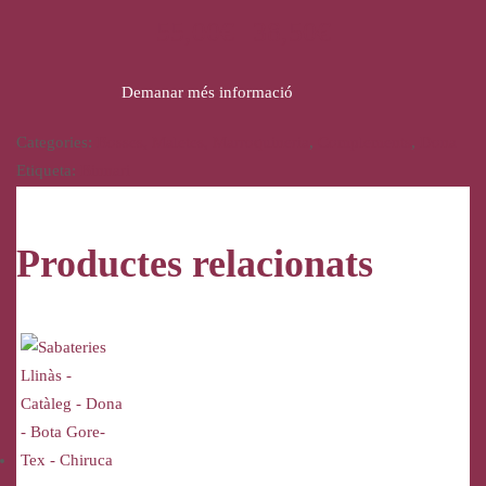
55,00
€
38,50
€
Demanar més informació
Categories:
Bosses, Maletes, Marroquineria
,
Complements
,
Dona
Etiqueta:
Binnari
Productes relacionats