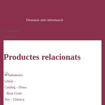
52,95
€
37,00
€
Demanar més informació
Categories:
Bosses, Maletes, Marroquineria
,
Complements
,
Dona
Etiqueta:
Binnari
Productes relacionats