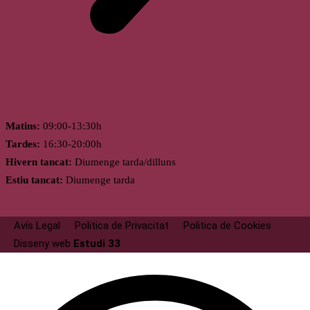
Horari
Matins:
09:00-13:30h
Tardes:
16:30-20:00h
Hivern tancat:
Diumenge tarda/dilluns
Estiu tancat:
Diumenge tarda
Avís Legal
Politica de Privacitat
Politica de Cookies
Disseny web
Estudi 33