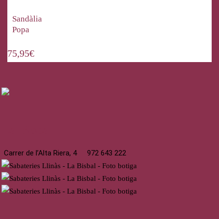
Sandàlia
Popa
75,95
€
La Bisbal
Carrer de l’Alta Riera, 4
972 643 222