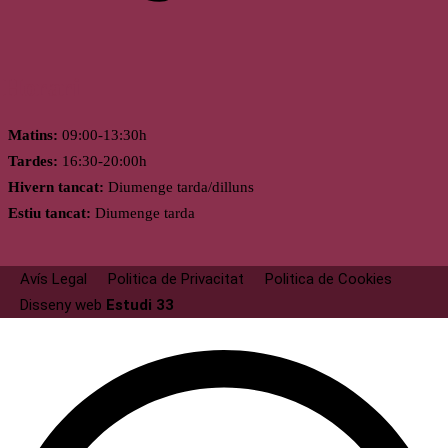
Horari
Matins:
09:00-13:30h
Tardes:
16:30-20:00h
Hivern tancat:
Diumenge tarda/dilluns
Estiu tancat:
Diumenge tarda
Avís Legal
Politica de Privacitat
Politica de Cookies
Disseny web
Estudi 33