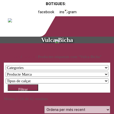
BOTIGUES:
facebook
instagram
Vulca-Bicha
Inici
/
Catàleg
/ Productes etiquetats com “Vulca-Bicha”
Filtrar
Mostra 1–16 de 42 resultats