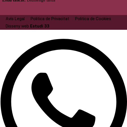
Estiu tancat:
Diumenge tarda
Avís Legal
Politica de Privacitat
Politica de Cookies
Disseny web
Estudi 33