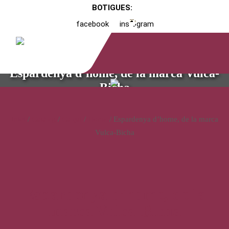
BOTIGUES:
facebook
instagram
Espardenya d’home, de la marca Vulca-
Bicha
Inici
/
Catàleg
/
Calçat
/
Home
/ Espardenya d’home, de la marca
Vulca-Bicha
Espardenya d’home, de la
marca Vulca-Bicha