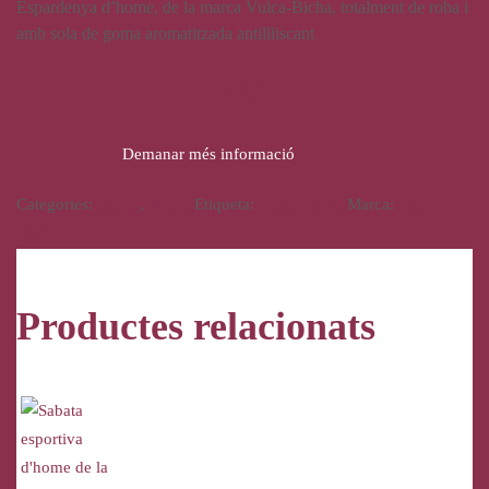
Espardenya d’home, de la marca Vulca-Bicha, totalment de roba i
amb sola de goma aromatitzada antillliscant
24,50
€
Demanar més informació
Categories:
Calçat
,
Home
Etiqueta:
Vulca-Bicha
Marca:
Vulca-
Bicha
Productes relacionats