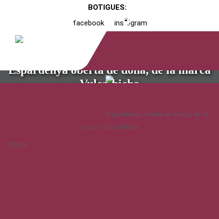
BOTIGUES:
facebook
instagram
Espardenya oberta de dona, de la marca
Vulca-bicha
Inici
/
Catàleg
/
Calçat
/
Dona
/ Espardenya oberta de dona, de la
marca Vulca-bicha
Oferta!
Espardenya oberta de dona,
de la marca Vulca-bicha