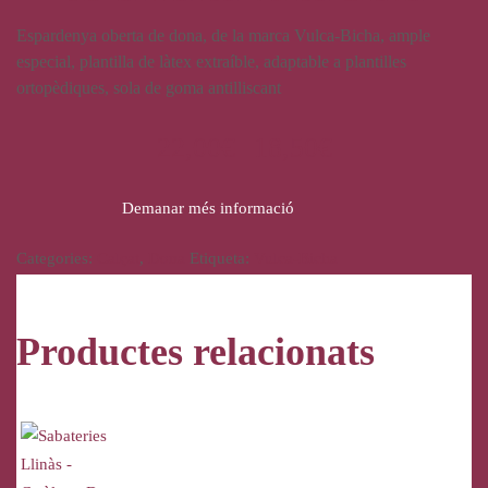
Espardenya oberta de dona, de la marca Vulca-Bicha, ample
especial, plantilla de làtex extraíble, adaptable a plantilles
ortopèdiques, sola de goma antilliscant
22,00
€
18,50
€
Demanar més informació
Categories:
Calçat
,
Dona
Etiqueta:
Vulca-Bicha
Productes relacionats