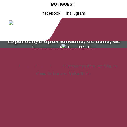
BOTIGUES:
facebook
instagram
Espardenya tipus sandàlia, de dona, de
la marca Vulca-Bicha
Inici
/
Catàleg
/
Calçat
/
Dona
/ Espardenya tipus sandàlia, de
dona, de la marca Vulca-Bicha