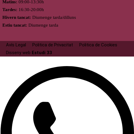
Matins:
09:00-13:30h
Tardes:
16:30-20:00h
Hivern tancat:
Diumenge tarda/dilluns
Estiu tancat:
Diumenge tarda
Avís Legal
Politica de Privacitat
Politica de Cookies
Disseny web
Estudi 33