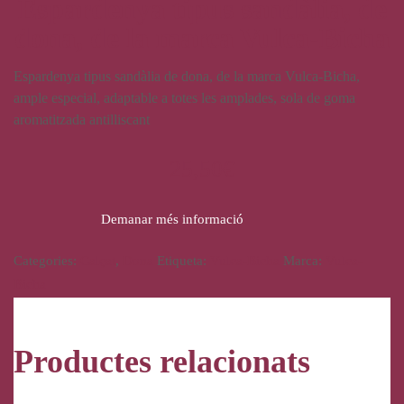
Espardenya tipus sandàlia, de
dona, de la marca Vulca-Bicha
Espardenya tipus sandàlia de dona, de la marca Vulca-Bicha,
ample especial, adaptable a totes les amplades, sola de goma
aromatitzada antilliscant
25,50
€
Demanar més informació
Categories:
Calçat
,
Dona
Etiqueta:
Vulca-Bicha
Marca:
Vulca-
Bicha
Productes relacionats