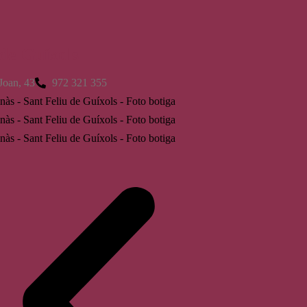
 de Guíxols
Joan, 43
972 321 355