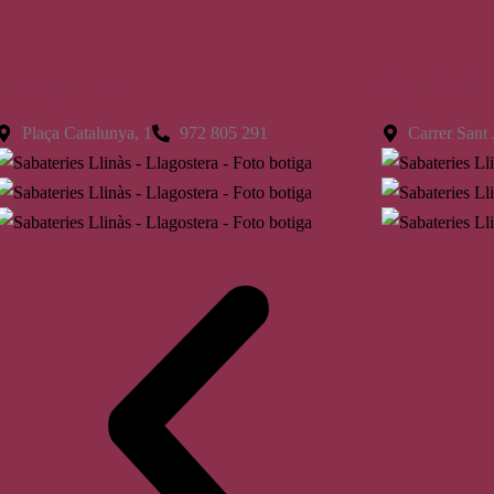
Llagostera
St. Feliu
Plaça Catalunya, 1
972 805 291
Carrer Sant 