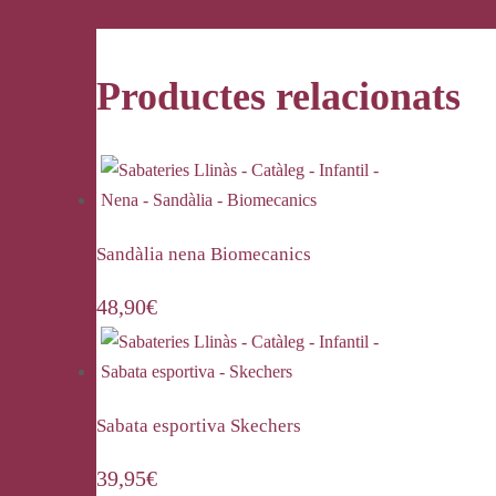
Productes relacionats
Sandàlia nena Biomecanics
48,90
€
Sabata esportiva Skechers
39,95
€