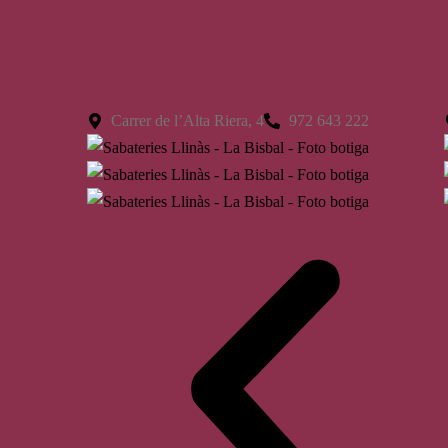
La Bisbal
Carrer de l’Alta Riera, 4
972 643 222