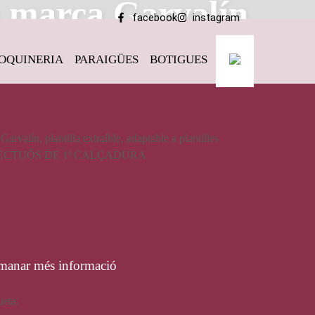
a marca Garvalín
facebook
instagram
OQUINERIA
PARAIGÜES
BOTIGUES
Garvalín
a de mainada, de la marca Garvalín
arvalín, plantilla extraíble, adaptable a plantilles
SPECTUÓS DE 1ª CALÇADURA
47,95
€
38,00
€
manar més informació
ueta:
Garvalín