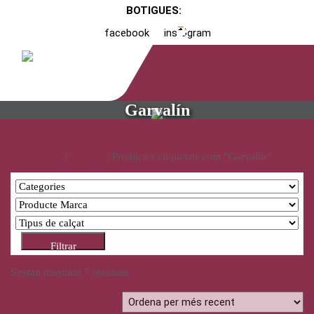
BOTIGUES:
facebook
instagram
Garvalín
Inici
/
Catàleg
/ Productes etiquetats com “Garvalín”
Filtrar
S'estan mostrant 7 resultats