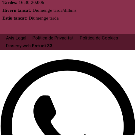
Tardes:
16:30-20:00h
Hivern tancat:
Diumenge tarda/dilluns
Estiu tancat:
Diumenge tarda
Avís Legal
Politica de Privacitat
Politica de Cookies
Disseny web
Estudi 33