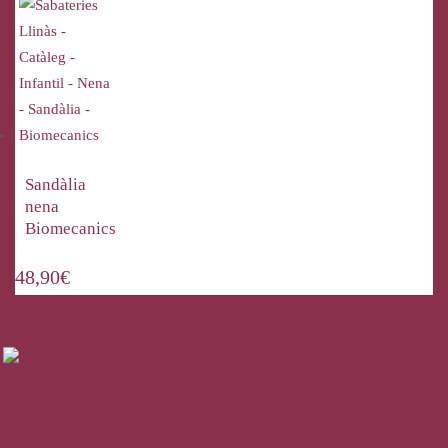
Sandàlia
nena
Biomecanics
48,90
€
La Bisbal