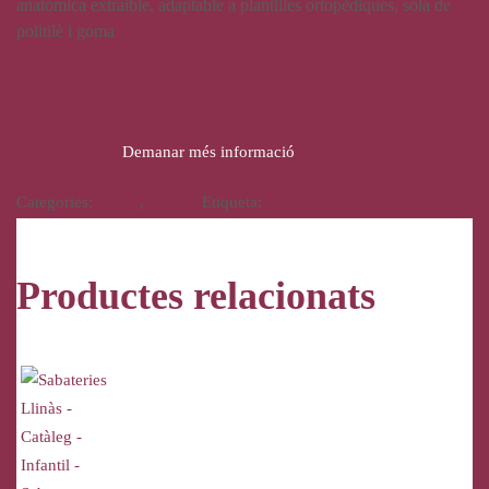
anatòmica extraible, adaptable a plantilles ortopèdiques, sola de
politilè i goma
38,95
€
Demanar més informació
Categories:
Calçat
,
Infantil
Etiqueta:
J'hayber
Productes relacionats