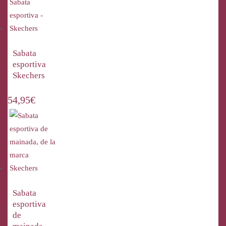
Sabata
esportiva
Skechers
54,95
€
Sabata
esportiva
de