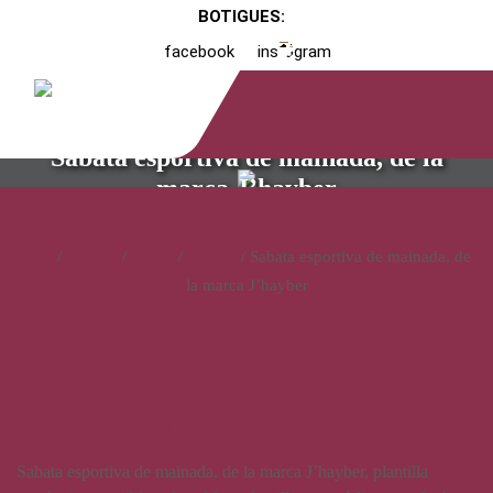
BOTIGUES:
facebook
instagram
Sabata esportiva de mainada, de la
marca J’hayber
Inici
/
Catàleg
/
Calçat
/
Infantil
/ Sabata esportiva de mainada, de
la marca J’hayber
Sabata esportiva de mainada,
de la marca J’hayber
Sabata esportiva de mainada, de la marca J’hayber, plantilla