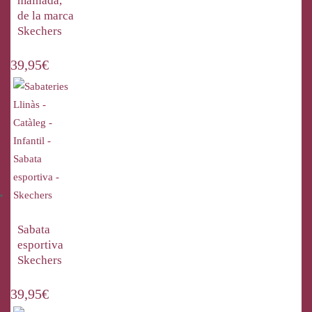
mainada,
de la marca
Skechers
39,95
€
Sabata
esportiva
Skechers
39,95
€