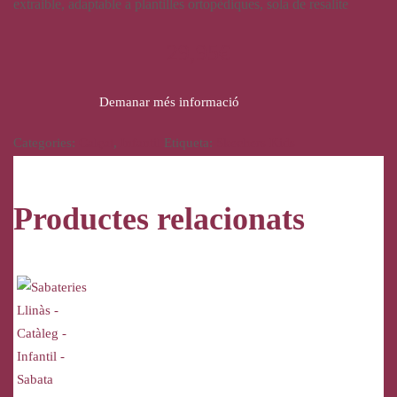
extraible, adaptable a plantilles ortopèdiques, sola de resalite
29,95
€
Demanar més informació
Categories:
Calçat
,
Infantil
Etiqueta:
Skechers Kids
Productes relacionats