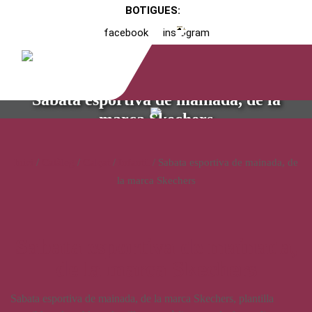
BOTIGUES:
facebook
instagram
Sabata esportiva de mainada, de la
marca Skechers
Inici
/
Catàleg
/
Calçat
/
Infantil
/ Sabata esportiva de mainada, de
la marca Skechers
Sabata esportiva de mainada,
de la marca Skechers
Sabata esportiva de mainada, de la marca Skechers, plantilla