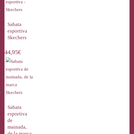
Sabata
esportiva
Skechers
44,95
€
Sabata
esportiva
de
mainada,
de la marca