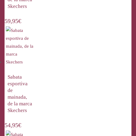
Skechers
59,95
€
Sabata
esportiva
de
mainada,
de la marca
Skechers
54,95
€