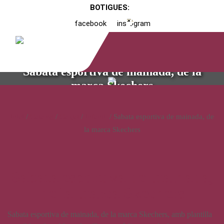
BOTIGUES:
facebook
instagram
Sabata esportiva de mainada, de la
marca Skechers
Inici
/
Catàleg
/
Calçat
/
Infantil
/ Sabata esportiva de mainada, de
la marca Skechers
Sabata esportiva de mainada,
de la marca Skechers
Sabata esportiva de mainada, de la marca Skechers, amb plantilla