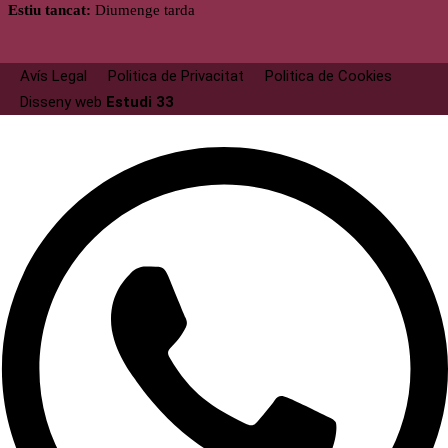
Estiu tancat:
Diumenge tarda
Avís Legal
Politica de Privacitat
Politica de Cookies
Disseny web
Estudi 33