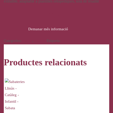
extraible, adaptable a plantilles ortopèdiques, sola de resalite
44,95
€
Demanar més informació
Categories:
Calçat
,
Infantil
Etiqueta:
Skechers Kids
Productes relacionats