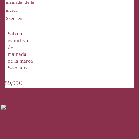
Sabata
esportiva
de
mainada,
de la marca
Skechers
59,95
€
La Bisbal