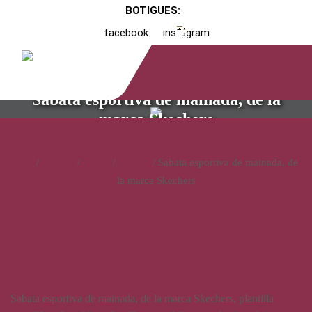
BOTIGUES:
facebook
instagram
Sabata esportiva de mainada, de la
marca Skechers
Inici
/
Catàleg
/
Calçat
/
Infantil
/ Sabata esportiva de mainada, de
la marca Skechers
Sabata esportiva de mainada,
de la marca Skechers
Sabata esportiva de mainada, de la marca Skechers, plantilla