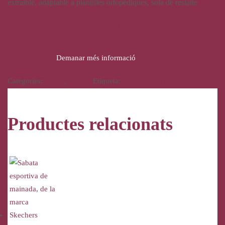
extraible, adaptable a plantilles ortopèdiques, sola de reslaite
39,95
€
Demanar més informació
Categories:
Calçat
,
Infantil
Etiqueta:
Skechers Kids
Productes relacionats