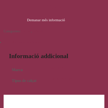
44,95
€
Demanar més informació
Categories:
Calçat
,
Infantil
Informació addicional
Informació addicional
Skechers
Marca
Calçat esportiu
Tipus de calçat