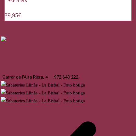
Skechers
39,95
€
La Bisbal
Carrer de l’Alta Riera, 4
972 643 222