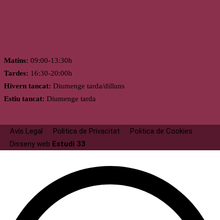
Horari
Matins:
09:00-13:30h
Tardes:
16:30-20:00h
Hivern tancat:
Diumenge tarda/dilluns
Estiu tancat:
Diumenge tarda
Avís Legal
Politica de Privacitat
Politica de Cookies
Disseny web
Estudi 33