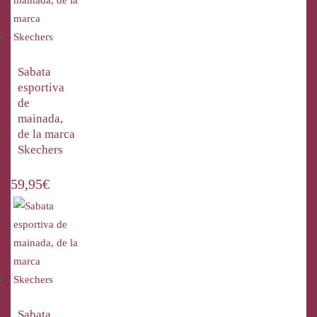
Sabata
esportiva
de
mainada,
de la marca
Skechers
59,95
€
Sabata