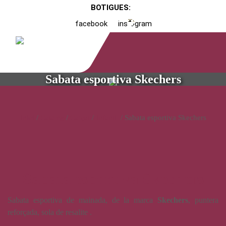
BOTIGUES:
facebook
instagram
Sabata esportiva Skechers
Inici
/
Catàleg
/
Calçat
/
Infantil
/ Sabata esportiva Skechers
Sabata esportiva Skechers
Sabata esportiva de mainada, de la marca
Skechers
, puntera
reforçada, sola de resalite .