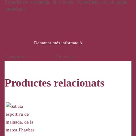
Espardenya de mainada, de la marca Vulca-Bicha, sola de goma
antilliscant
22,50
€
19,00
€
Demanar més informació
Categories:
Calçat
,
Infantil
Etiqueta:
Vulca-Bicha
Productes relacionats