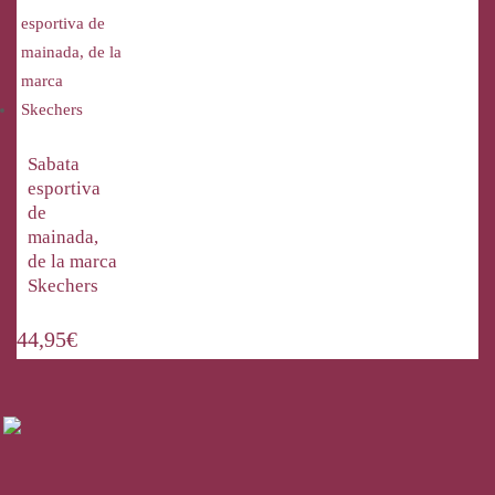
Sabata
esportiva
de
mainada,
de la marca
Skechers
44,95
€