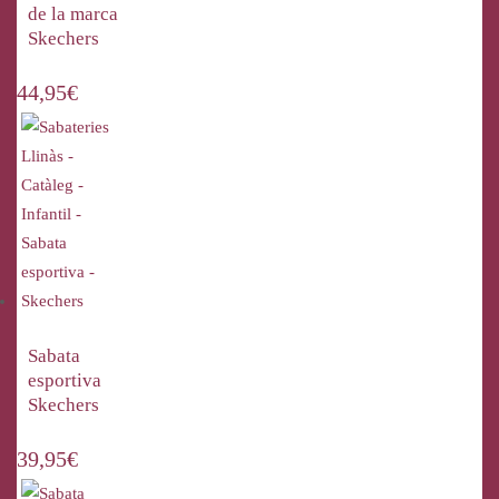
de la marca
Skechers
44,95
€
Sabata
esportiva
Skechers
39,95
€