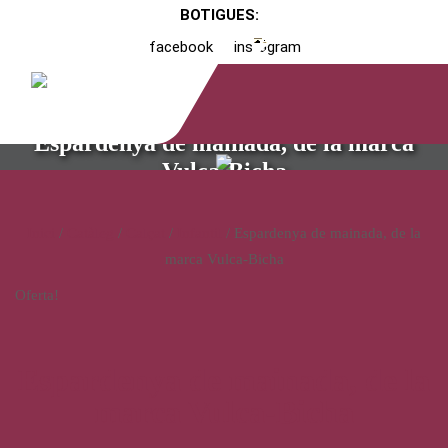
BOTIGUES:
facebook
instagram
Espardenya de mainada, de la marca
Vulca-Bicha
Inici
/
Catàleg
/
Calçat
/
Infantil
/ Espardenya de mainada, de la
marca Vulca-Bicha
Oferta!
Espardenya de mainada, de la
marca Vulca-Bicha