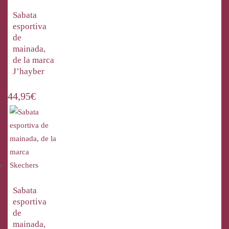
Sabata
esportiva
de
mainada,
de la marca
J’hayber
44,95
€
Sabata
esportiva
de
mainada,