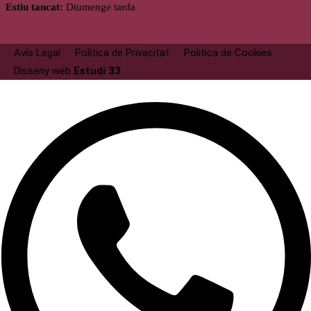
Estiu tancat:
Diumenge tarda
Avís Legal
Politica de Privacitat
Politica de Cookies
Disseny web
Estudi 33