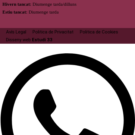
Hivern tancat:
Diumenge tarda/dilluns
Estiu tancat:
Diumenge tarda
Avís Legal
Politica de Privacitat
Politica de Cookies
Disseny web
Estudi 33