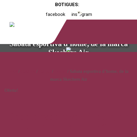
BOTIGUES:
facebook
instagram
Sabata esportiva d’home, de la marca
Skechers Air
Inici
/
Catàleg
/
Calçat
/
Home
/ Sabata esportiva d’home, de la
marca Skechers Air
Oferta!
Sabata esportiva d’home, de
la marca Skechers Air