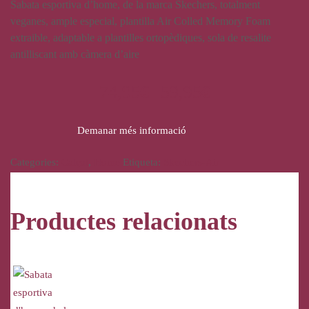
Sabata esportiva d’home, de la marca Skechers, totalment
veganes, ample especial, plantilla Air Colled Memory Foam
extraible, adaptable a plantilles ortopèdiques, sola de resalite
antilliscant amb càmera d’aire
74,95
€
59,95
€
Demanar més informació
Categories:
Calçat
,
Home
Etiqueta:
Skechers-Air
Productes relacionats