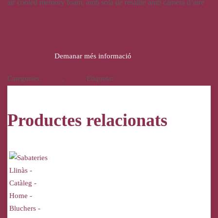
air cooled memory foam, amb sola de resalite amb càmera d’aire
59,95
€
Demanar més informació
Categories:
Calçat
,
Home
Etiqueta:
Skechers
Productes relacionats