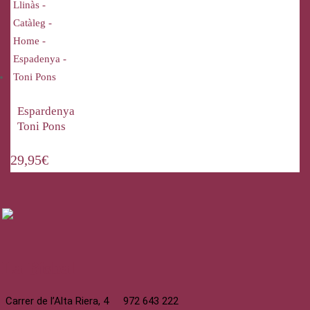
Espardenya
Toni Pons
29,95
€
La Bisbal
Carrer de l’Alta Riera, 4
972 643 222