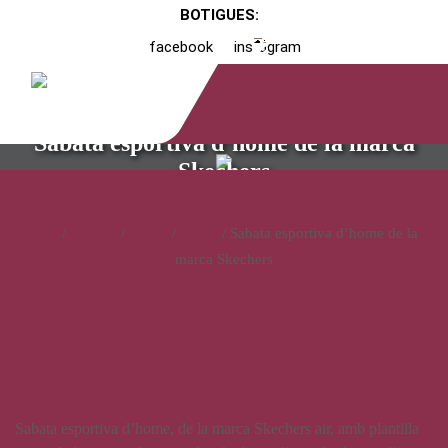
BOTIGUES:
facebook
instagram
Sabata esportiva d’home de la marca
Skechers
Inici
/
Catàleg
/
Calçat
/
Home
/ Sabata esportiva d’home de la
marca Skechers
Sabata esportiva d’home de la
marca Skechers
Sabata esportiva d’home, de la marca Skechers air, amb plantilla