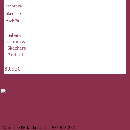
Sabata
esportiva
Skechers
Arch fit
89,95
€
La Bisbal
Carrer de l’Alta Riera, 4
972 643 222