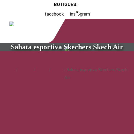
BOTIGUES:
facebook
instagram
Sabata esportiva Skechers Skech Air
Inici
/
Catàleg
/
Calçat
/
Home
/ Sabata esportiva Skechers Skech
Air
Sabata esportiva Skechers
Skech Air