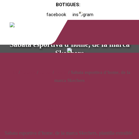
BOTIGUES:
facebook
instagram
Sabata esportiva d’home, de la marca
Skechers
Inici
/
Catàleg
/
Calçat
/
Home
/ Sabata esportiva d’home, de la
marca Skechers
Sabata esportiva d’home, de
la marca Skechers
Sabata esportiva d’home, de la marca Skechers, plantilla extraible