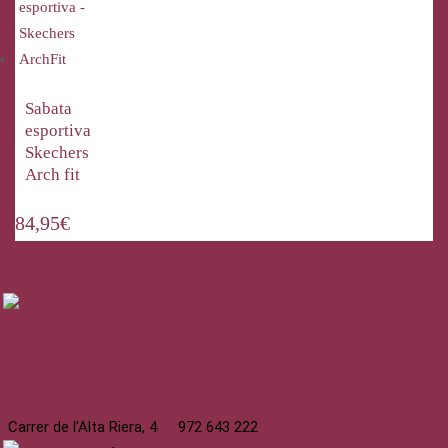
Sabata
esportiva
Skechers
Arch fit
84,95
€
La Bisbal
Carrer de l’Alta Riera, 4
972 643 222