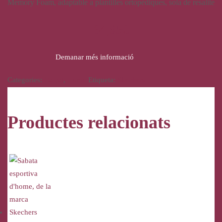
Memory Foam, adaptable a plantilles ortopèdiques, sola de resalite
64,95
€
Demanar més informació
Categories:
Calçat
,
Home
Etiqueta:
Skechers
Productes relacionats