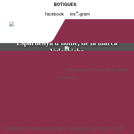
BOTIGUES:
facebook
instagram
Espardenya d’home, de la marca
Vulcabicha
Inici
/
Catàleg
/
Calçat
/
Home
/ Espardenya d’home, de la marca
Vulcabicha
Espardenya d’home, de la
marca Vulcabicha
Espardenya d’home, de la marca Vulcabicha, les lletres GAME