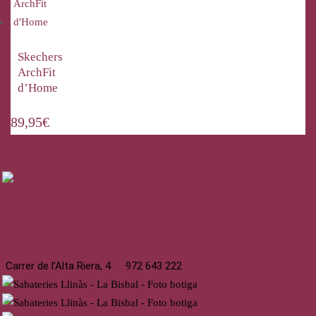
Skechers
ArchFit
d’Home
89,95
€
La Bisbal
Carrer de l’Alta Riera, 4
972 643 222