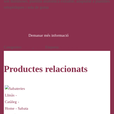
son lluminoses, plantilla anatòmica extraible, adaptable a plantilles
ortopèdiques i sola de goma
22,00
€
Demanar més informació
Categories:
Calçat
,
Home
Etiqueta:
Vulcabicha
Productes relacionats