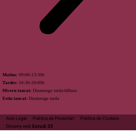
Horari
Matins:
09:00-13:30h
Tardes:
16:30-20:00h
Hivern tancat:
Diumenge tarda/dilluns
Estiu tancat:
Diumenge tarda
Avís Legal
Politica de Privacitat
Politica de Cookies
Disseny web
Estudi 33