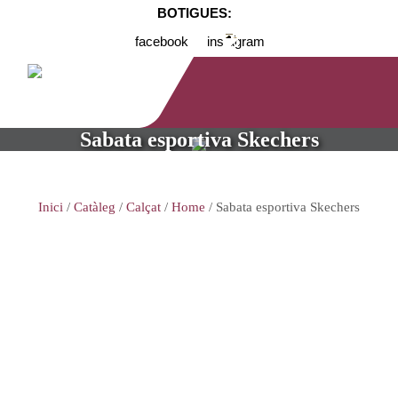
BOTIGUES:
facebook
instagram
Sabata esportiva Skechers
Inici
/
Catàleg
/
Calçat
/
Home
/ Sabata esportiva Skechers