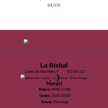
84,95
€
La Bisbal
Carrer de l’Alta Riera, 4
972 643 222
Horari
Matins:
09:00-13:30h
Tardes:
16:30-20:00h
Tancat:
Diumenge