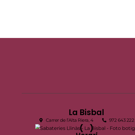
La Bisbal
Carrer de l’Alta Riera, 4
972 643 222