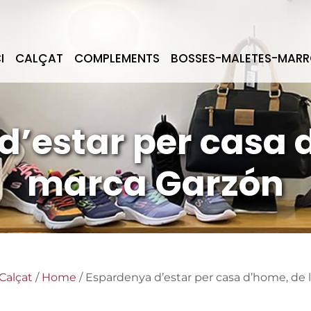
I
CALÇAT
COMPLEMENTS
BOSSES-MALETES-MARR
’estar per casa 
marca Garzón
Calçat
/
Home
/ Espardenya d’estar per casa d’home, de 