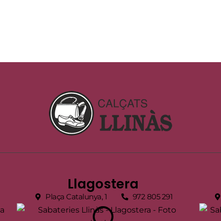
Llagostera
Plaça Catalunya, 1
972 805 291