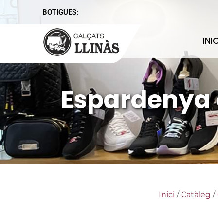
BOTIGUES:
INIC
Espardenya d
Inici
/
Catàleg
/