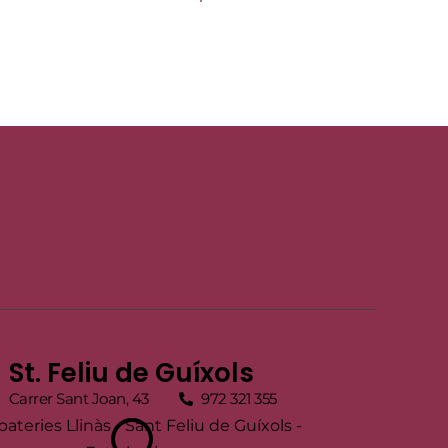
St. Feliu de Guíxols
Carrer Sant Joan, 43
972 321 355