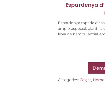
Espardenya d’
Espardenya tapada d’esta
ample especial, plantilla 
fibra de bambú antial·lèrg
Dema
Categories:
Calçat
,
Home