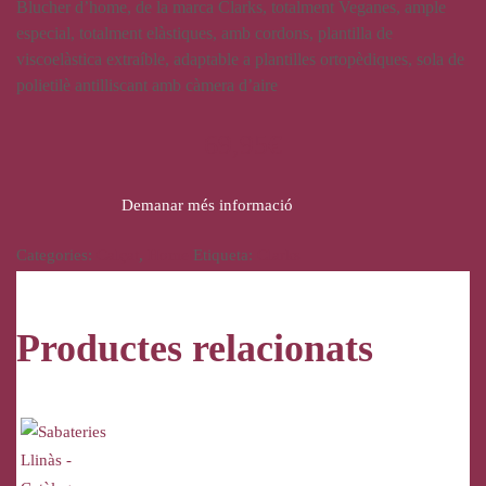
Blucher d’home, de la marca Clarks, totalment Veganes, ample
especial, totalment elàstiques, amb cordons, plantilla de
viscoelàstica extraíble, adaptable a plantilles ortopèdiques, sola de
polietilè antilliscant amb càmera d’aire
69,95
€
Demanar més informació
Categories:
Calçat
,
Home
Etiqueta:
Clarks
Productes relacionats