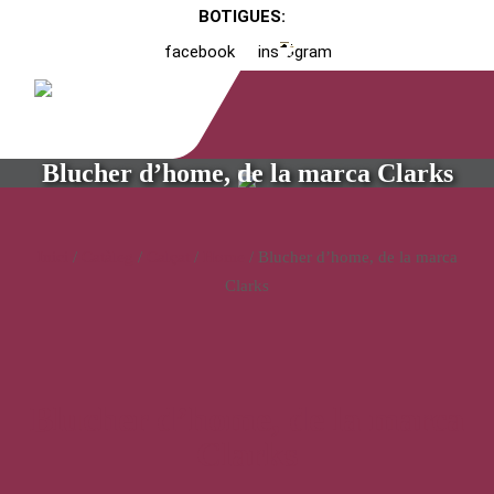
BOTIGUES:
facebook
instagram
Blucher d’home, de la marca Clarks
Inici
/
Catàleg
/
Calçat
/
Home
/ Blucher d’home, de la marca
Clarks
Blucher d’home, de la marca
Clarks