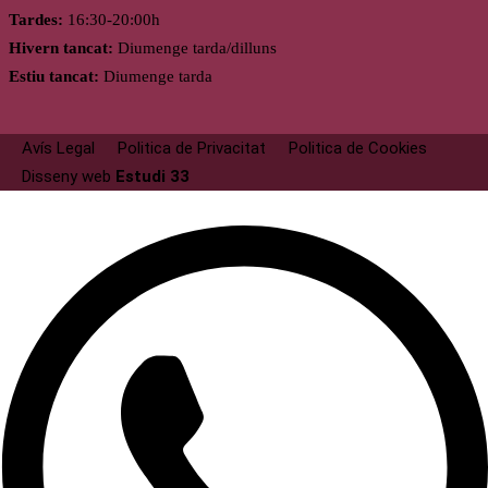
Tardes:
16:30-20:00h
Hivern tancat:
Diumenge tarda/dilluns
Estiu tancat:
Diumenge tarda
Avís Legal
Politica de Privacitat
Politica de Cookies
Disseny web
Estudi 33