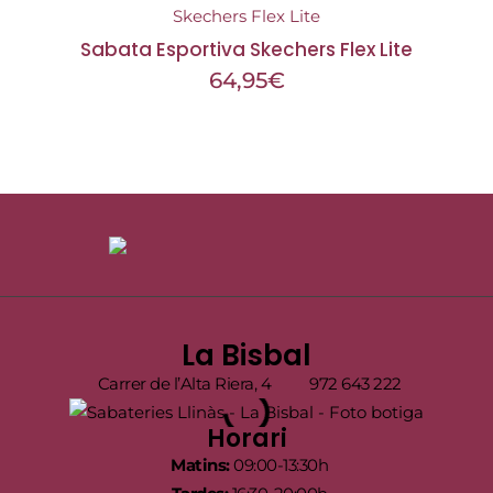
Sabata Esportiva Skechers Flex Lite
64,95
€
La Bisbal
Carrer de l’Alta Riera, 4
972 643 222
Horari
Matins:
09:00-13:30h