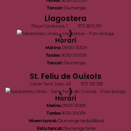
Tardes:
16:30-20:00h
Tancat:
Diumenge
Llagostera
Plaça Catalunya, 1
972 805 291
Horari
Matins:
09:00-13:30h
Tardes:
16:30-20:00h
Tancat:
Diumenge
St. Feliu de Guíxols
Carrer Sant Joan, 43
972 321 355
Horari
Matins:
09:00-13:30h
Tardes:
16:30-20:00h
Hivern tancat:
Diumenge tarda/dilluns
Estiu tancat:
Diumenge tarda