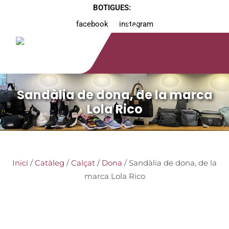
BOTIGUES:
facebook
instagram
Sandàlia de dona, de la marca
Lola Rico
Inici
/
Catàleg
/
Calçat
/
Dona
/ Sandàlia de dona, de la
marca Lola Rico