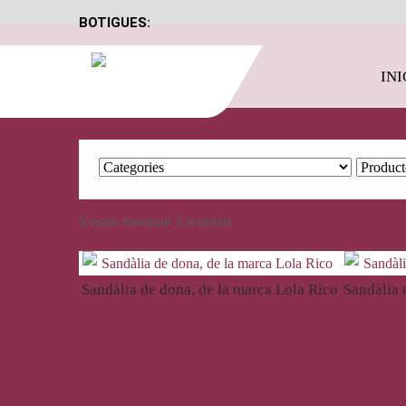
BOTIGUES:
INI
S'estan mostrant 3 resultats
Sandàlia de dona, de la marca Lola Rico
Sandàlia 
39,00
€