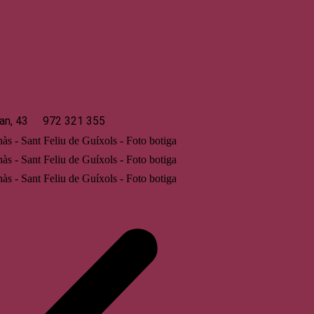
 de Guíxols
an, 43
972 321 355