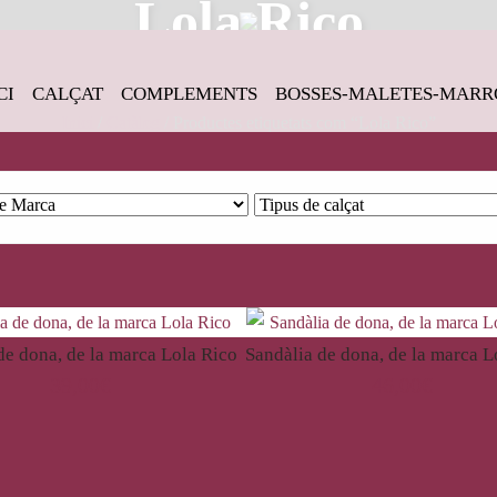
Lola Rico
CI
CALÇAT
COMPLEMENTS
BOSSES-MALETES-MARR
Inici
/
Catàleg
/ Productes etiquetats com “Lola Rico”
de dona, de la marca Lola Rico
Sandàlia de dona, de la marca L
39,00
€
46,00
€