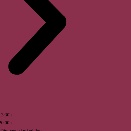
13:30h
20:00h
Diumenge tarda/dilluns