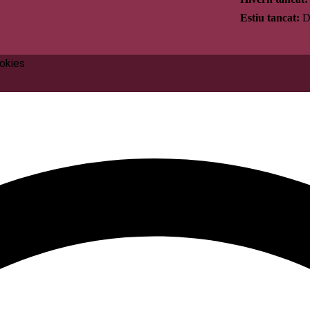
Estiu tancat:
Di
ookies