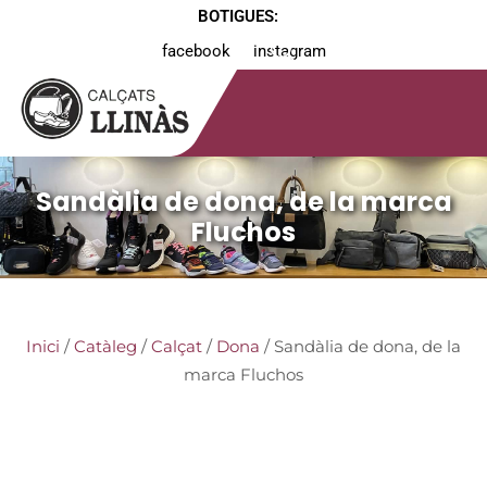
BOTIGUES:
facebook
instagram
Sandàlia de dona, de la marca
Fluchos
Inici
/
Catàleg
/
Calçat
/
Dona
/ Sandàlia de dona, de la
marca Fluchos