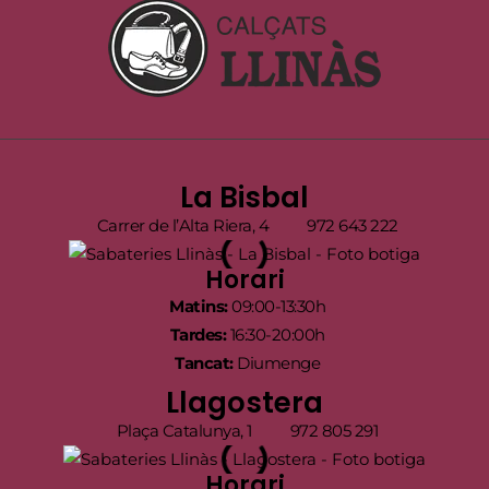
La Bisbal
Carrer de l’Alta Riera, 4
972 643 222
Horari
Matins:
09:00-13:30h
Tardes:
16:30-20:00h
Tancat:
Diumenge
Llagostera
Plaça Catalunya, 1
972 805 291
Horari