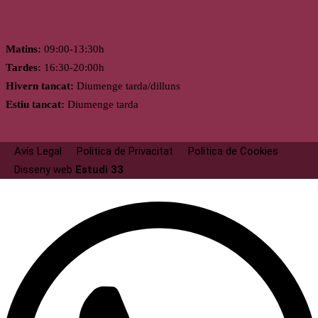
Horari
Matins:
09:00-13:30h
Tardes:
16:30-20:00h
Hivern tancat:
Diumenge tarda/dilluns
Estiu tancat:
Diumenge tarda
Avís Legal
Politica de Privacitat
Politica de Cookies
Disseny web
Estudi 33