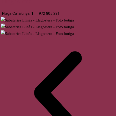
Llagostera
Plaça Catalunya, 1
972 805 291