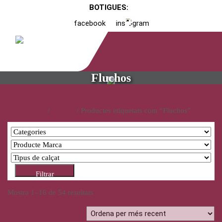
BOTIGUES:
facebook
instagram
Fluchos
Inici
/
Catàleg
/ Productes etiquetats com “Fluchos”
Filtrar
Mostra 1–16 de 54 resultats