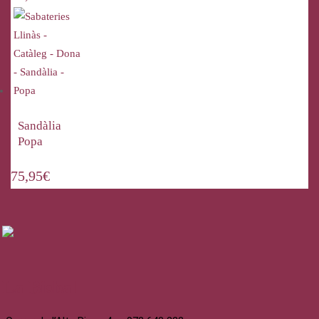
Sandàlia
Popa
75,95
€
La Bisbal