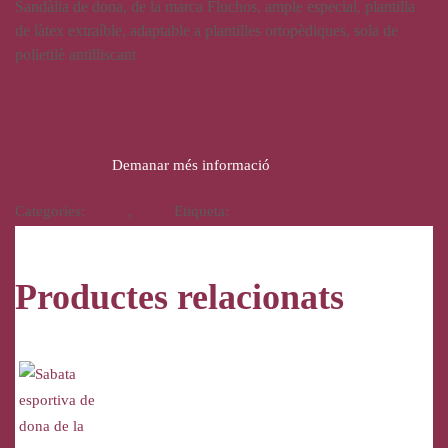
Sandàlia de dona, de la marca Fluchos, ample especial, plantilla
de làtex extraíble, adaptable a plantilles ortopèdiques, sola de
polietilè antilliscant
79,90
€
Demanar més informació
Categories:
Calçat
,
Dona
Etiqueta:
Fluchos
Productes relacionats