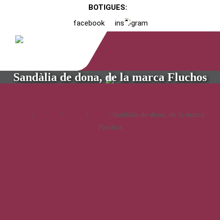
BOTIGUES:
facebook
instagram
Sandàlia de dona, de la marca Fluchos
Inici
/
Catàleg
/
Calçat
/
Dona
/ Sandàlia de dona, de la marca
Fluchos
Sandàlia de dona, de la marca
Fluchos