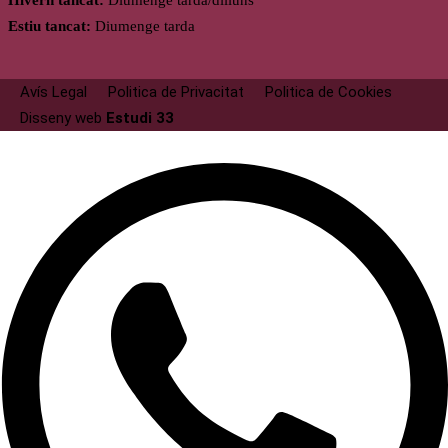
Hivern tancat:
Diumenge tarda/dilluns
Estiu tancat:
Diumenge tarda
Avís Legal
Politica de Privacitat
Politica de Cookies
Disseny web
Estudi 33