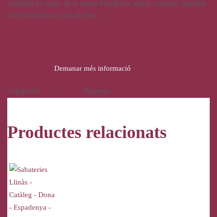
Sandàlia de dona, de la marca Flex&Go, ample especial, plantilla
de viscoelàstica i sola de làtex
62,50
€
Demanar més informació
Categories:
Calçat
,
Dona
Etiqueta:
Flex&Go
Productes relacionats