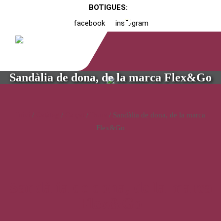
BOTIGUES:
facebook
instagram
Sandàlia de dona, de la marca Flex&Go
Inici
/
Catàleg
/
Calçat
/
Dona
/ Sandàlia de dona, de la marca
Flex&Go
Sandàlia de dona, de la marca
Flex&Go