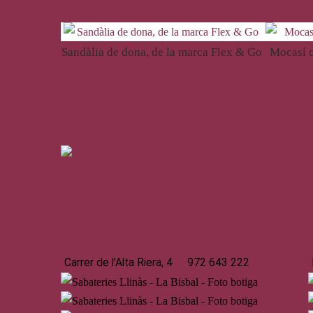
69,00
€
Sandàlia de dona, de la marca Flex & Go
Mocasí d
62,50
€
La Bisbal
Carrer de l’Alta Riera, 4
972 643 222