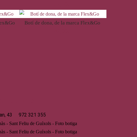
62,50
€
Flex&Go
Botí de dona, de la marca Flex&Go
82,00
€
 de Guíxols
an, 43
972 321 355