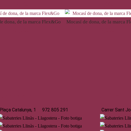
62,50
€
77,00
€
e dona, de la marca Flex&Go
Mocasí de dona, de la marca 
67,50
€
72,00
€
Llagostera
St. Feliu
Plaça Catalunya, 1
972 805 291
Carrer Sant Jo