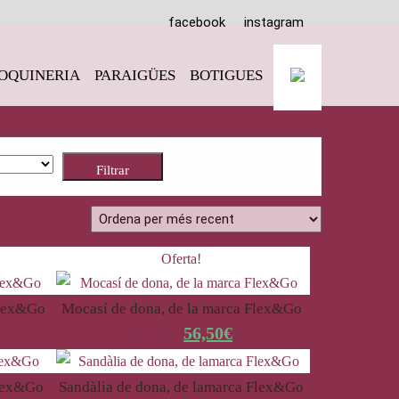
facebook
instagram
OQUINERIA
PARAIGÜES
BOTIGUES
Filtrar
Oferta!
Flex&Go
Mocasí de dona, de la marca Flex&Go
70,95
€
56,50
€
Flex&Go
Sandàlia de dona, de lamarca Flex&Go