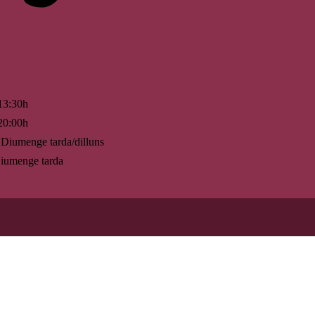
13:30h
20:00h
Diumenge tarda/dilluns
umenge tarda