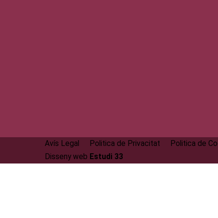
Avís Legal
Politica de Privacitat
Politica de C
Disseny web
Estudi 33