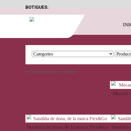
BOTIGUES:
INI
S'estan mostrant 12 resultats
72,00
€
Mocasí d
Sandàlia de dona, de la marca Flex&Go
Sandàlia