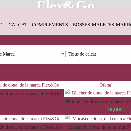
Flex&Go
CI
CALÇAT
COMPLEMENTS
BOSSES-MALETES-MARR
Inici
/
Catàleg
/ Productes etiquetats com “Flex&Go”
Oferta!
e dona, de la marca Flex&Go
80,00
€
Blucher de dona, de la marca 
88,00
€
70,00
€
 de dona, de la marca Flex&Go
Mocasí de dona, de la marca 