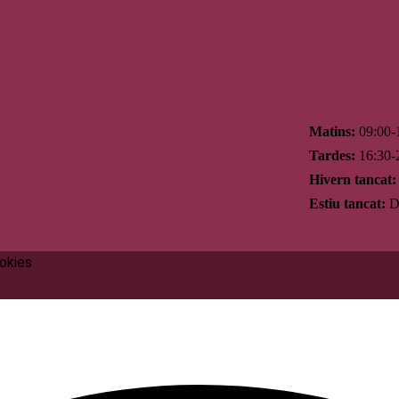
Horari
Matins:
09:00-
Tardes:
16:30-
Hivern tancat:
Estiu tancat:
Di
ookies