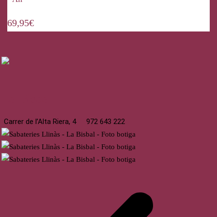
69,95
€
La Bisbal
Carrer de l’Alta Riera, 4
972 643 222