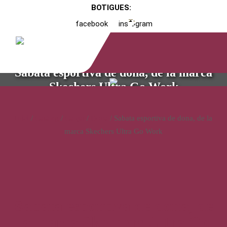
BOTIGUES:
facebook
instagram
Sabata esportiva de dona, de la marca
Skechers Ultra Go Work
Inici
/
Catàleg
/
Calçat
/
Dona
/ Sabata esportiva de dona, de la
marca Skechers Ultra Go Work
Sabata esportiva de dona, de
la marca Skechers Ultra Go