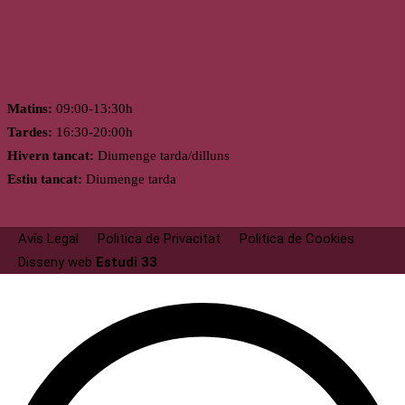
Horari
Matins:
09:00-13:30h
Tardes:
16:30-20:00h
Hivern tancat:
Diumenge tarda/dilluns
Estiu tancat:
Diumenge tarda
Avís Legal
Politica de Privacitat
Politica de Cookies
Disseny web
Estudi 33