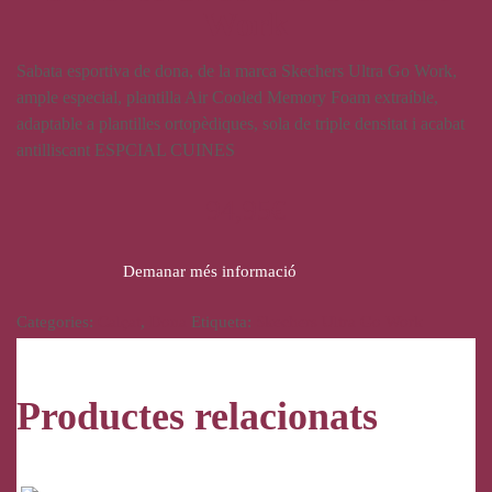
Work
Sabata esportiva de dona, de la marca Skechers Ultra Go Work,
ample especial, plantilla Air Cooled Memory Foam extraíble,
adaptable a plantilles ortopèdiques, sola de triple densitat i acabat
antilliscant ESPCIAL CUINES
94,95
€
Demanar més informació
Categories:
Calçat
,
Dona
Etiqueta:
Skechers Ultra Go Work
Productes relacionats