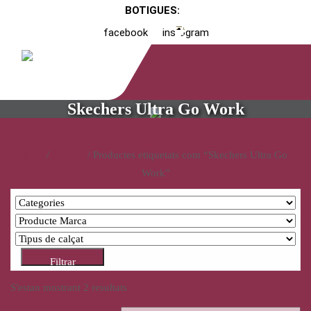
BOTIGUES:
facebook
instagram
Skechers Ultra Go Work
Inici
/
Catàleg
/ Productes etiquetats com “Skechers Ultra Go
Work”
Filtrar
S'estan mostrant 2 resultats