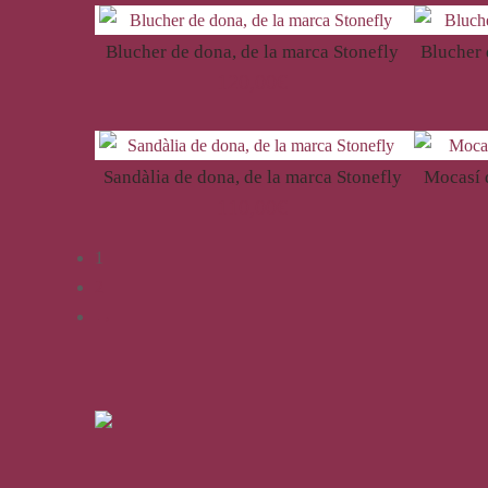
Blucher de dona, de la marca Stonefly
Blucher 
120,00
€
Sandàlia de dona, de la marca Stonefly
Mocasí 
110,00
€
1
2
→