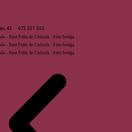
 de Guíxols
an, 43
972 321 355