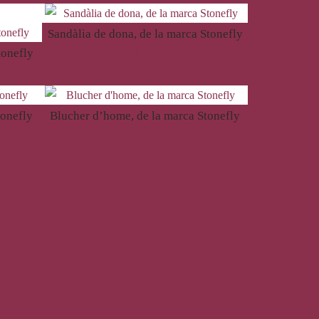
Sandàlia de dona, de la marca Stonefly
99,90
€
tonefly
tonefly
Blucher d’home, de la marca Stonefly
99,90
€