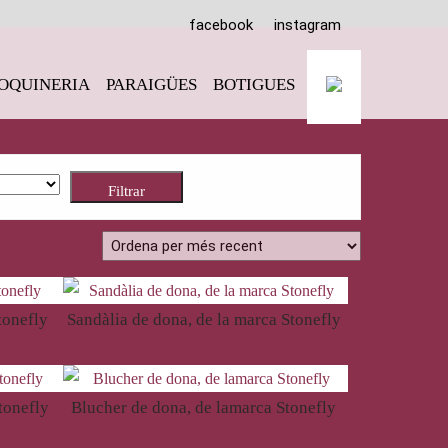
facebook
instagram
OQUINERIA
PARAIGÜES
BOTIGUES
Filtrar
tonefly
Sandàlia de dona, de la marca Stonefly
99,90
€
tonefly
Blucher de dona, de lamarca Stonefly
120,00
€