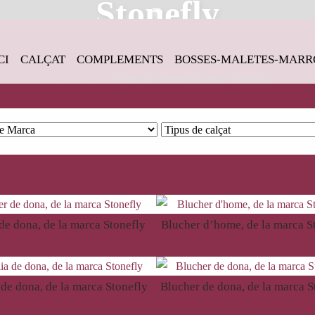
Stonefly
CI
CALÇAT
COMPLEMENTS
BOSSES-MALETES-MARR
Inici
/
Catàleg
/ Productes etiquetats com “Stonefly”
de dona, de la marca Stonefly
Blucher d’home, de la marca S
119,99
€
99,99
€
 de dona, de la marca Stonefly
Blucher de dona, de la marca S
99,90
€
125,00
€