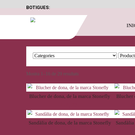
BOTIGUES:
INI
Mostra 1–16 de 29 resultats
Blucher de dona, de la marca Stonefly
Blucher 
124,90
€
Sandàlia de dona, de la marca Stonefly
Sandàlia
120,00
€