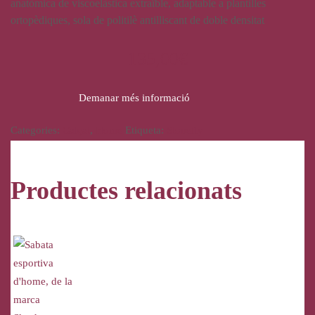
anatòmica de viscoelàstica extraïble, adaptable a plantilles
ortopèdiques, sola de politilè antilliscant de doble densitat
135,00
€
Demanar més informació
Categories:
Calçat
,
Home
Etiqueta:
Stonefly
Productes relacionats