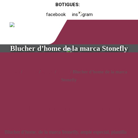
BOTIGUES:
facebook
instagram
Blucher d’home de la marca Stonefly
Inici
/
Catàleg
/
Calçat
/
Home
/ Blucher d’home de la marca
Stonefly
Blucher d’home de la marca
Stonefly
Blucher d’home, de la marca Stonefly, ample especial, plantilla