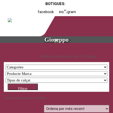
BOTIGUES:
facebook
instagram
Gioseppo
Inici
/
Catàleg
/ Productes etiquetats com “Gioseppo”
Filtrar
S'estan mostrant 8 resultats