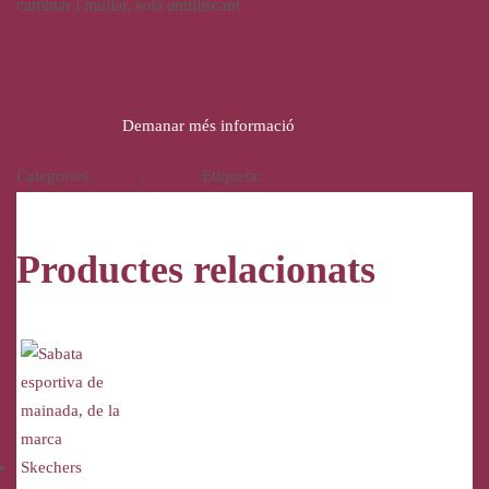
caminar i mullar, sola antilliscant
26,95
€
Demanar més informació
Categories:
Calçat
,
Infantil
Etiqueta:
Gioseppo
Productes relacionats