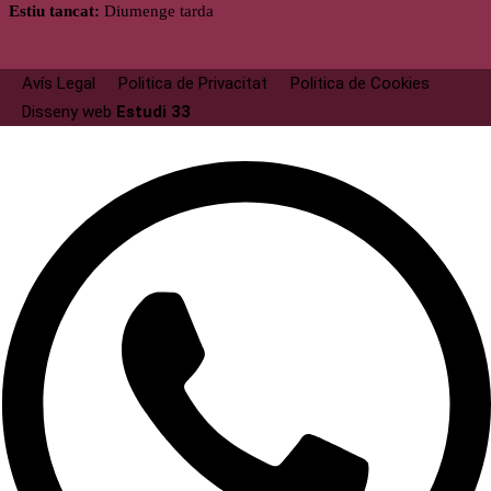
Estiu tancat:
Diumenge tarda
Avís Legal
Politica de Privacitat
Politica de Cookies
Disseny web
Estudi 33