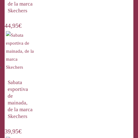
de la marca
Skechers
44,95
€
Sabata
esportiva
de
mainada,
de la marca
Skechers
39,95
€