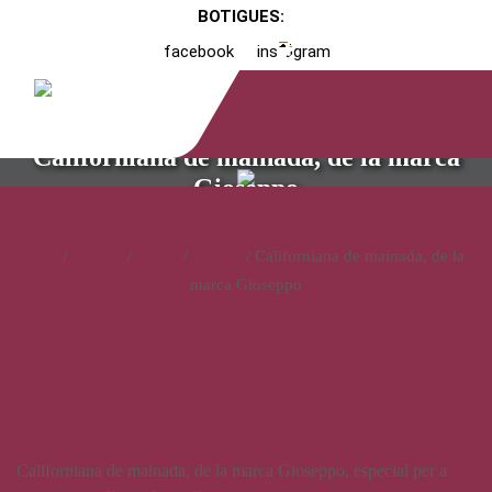
BOTIGUES:
facebook
instagram
Californiana de mainada, de la marca
Gioseppo
Inici
/
Catàleg
/
Calçat
/
Infantil
/ Californiana de mainada, de la
marca Gioseppo
Californiana de mainada, de
la marca Gioseppo
Californiana de mainada, de la marca Gioseppo, especial per a