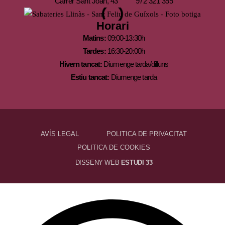
Carrer Sant Joan, 43
972 321 355
Horari
Matins:
09:00-13:30h
Tardes:
16:30-20:00h
Hivern tancat:
Diumenge tarda/dilluns
Estiu tancat:
Diumenge tarda
AVÍS LEGAL
POLITICA DE PRIVACITAT
POLITICA DE COOKIES
DISSENY WEB
ESTUDI 33