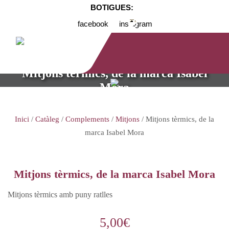
BOTIGUES:
facebook
instagram
Mitjons tèrmics, de la marca Isabel
Mora
Inici
/
Catàleg
/
Complements
/
Mitjons
/ Mitjons tèrmics, de la
marca Isabel Mora
Mitjons tèrmics, de la marca Isabel Mora
Mitjons tèrmics amb puny ratlles
5,00
€